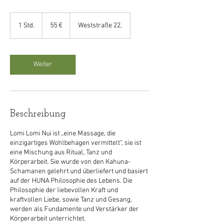
55
Euro
1 Std.
1
55 €
Weststraße 22,
S
t
d
Weiter
Beschreibung
Lomi Lomi Nui ist „eine Massage, die
einzigartiges Wohlbehagen vermittelt“, sie ist
eine Mischung aus Ritual, Tanz und
Körperarbeit. Sie wurde von den Kahuna-
Schamanen gelehrt und überliefert und basiert
auf der HUNA Philosophie des Lebens. Die
Philosophie der liebevollen Kraft und
kraftvollen Liebe, sowie Tanz und Gesang,
werden als Fundamente und Verstärker der
Körperarbeit unterrichtet.