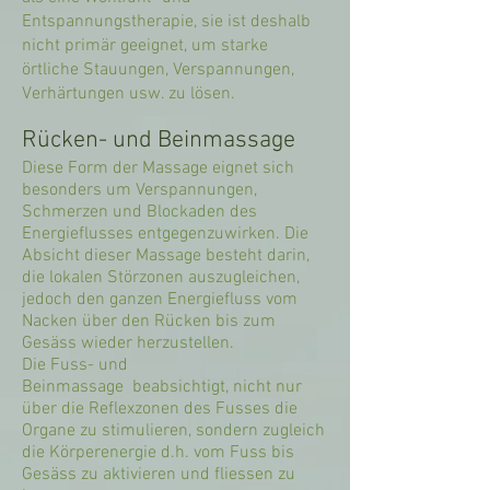
Entspannungstherapie, sie ist deshalb
nicht primär geeignet, um starke
örtliche Stauungen, Verspannungen,
Verhärtungen usw. zu lösen.
Rücken- und Beinmassage
Diese Form der Massage eignet sich
besonders um Verspannungen,
Schmerzen und Blockaden des
Energieflusses entgegenzuwirken. Die
Absicht dieser Massage besteht darin,
die lokalen Störzonen auszugleichen,
jedoch den ganzen Energiefluss vom
Nacken über den Rücken bis zum
Gesäss wieder herzustellen.
Die Fuss- und
Beinmassage beabsichtigt, nicht nur
über die Reflexzonen des Fusses die
Organe zu stimulieren, sondern zugleich
die Körperenergie d.h. vom Fuss bis
Gesäss zu aktivieren und fliessen zu