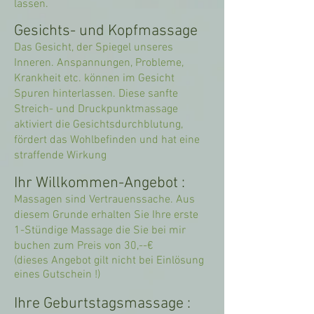
lassen.
Gesichts- und Kopfmassage
Das Gesicht, der Spiegel unseres
Inneren. Anspannungen, Probleme,
Krankheit etc. können im Gesicht
Spuren hinterlassen. Diese sanfte
Streich- und Druckpunktmassage
aktiviert die Gesichtsdurchblutung,
fördert das Wohlbefinden und hat eine
straffende Wirkung
Ihr Willkommen-Angebot :
Massagen sind Vertrauenssache. Aus
diesem Grunde erhalten Sie Ihre erste
1-Stündige Massage die Sie bei mir
buchen zum Preis von 30,--€
(dieses Angebot gilt nicht bei Einlösung
eines Gutschein !)
Ihre Geburtstagsmassage :