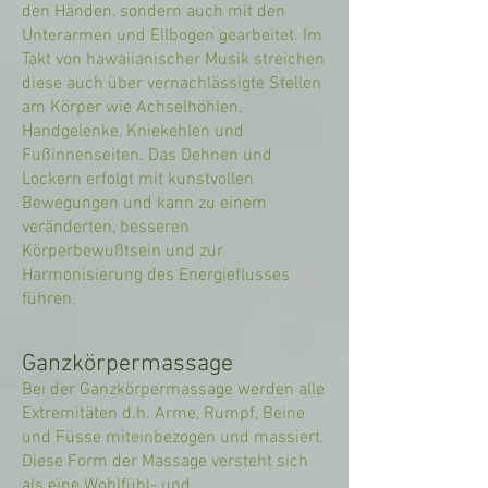
den Händen, sondern auch mit den
Unterarmen und Ellbogen gearbeitet. Im
Takt von hawaiianischer Musik streichen
diese auch über vernachlässigte Stellen
am Körper wie Achselhöhlen,
Handgelenke, Kniekehlen und
Fußinnenseiten. Das Dehnen und
Lockern erfolgt mit kunstvollen
Bewegungen und kann zu einem
veränderten, besseren
Körperbewußtsein und zur
Harmonisierung des Energieflusses
führen.
Ganzkörpermassage
Bei der Ganzkörpermassage werden alle
Extremitäten d.h. Arme, Rumpf, Beine
und Füsse miteinbezogen und massiert.
Diese Form der Massage versteht sich
als eine Wohlfühl- und