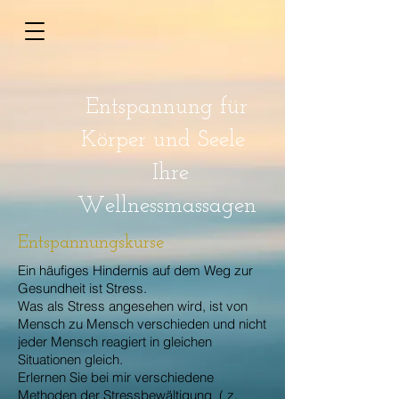
Entspannung für
Körper und
Seele
Ihre
Wellnessmassagen
Entspannungskurse
Ein häufiges Hindernis auf dem Weg zur
Gesundheit ist Stress.
Was als Stress angesehen wird, ist von
Mensch zu Mensch verschieden und nicht
jeder Mensch reagiert in gleichen
Situationen gleich.
Erlernen Sie bei mir verschiedene
Methoden der Stressbewältigung ( z.